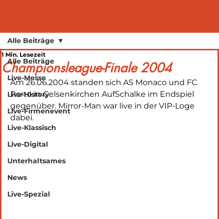
Alle Beiträge
1 Min. Lesezeit
Alle Beiträge
Championsleague-Finale 2004
Live-Messe
Am 26.06.2004 standen sich AS Monaco und FC 
Porto in Gelsenkirchen AufSchalke im Endspiel 
Live-History
gegenüber. Mirror-Man war live in der VIP-Loge 
Live-Firmenevent
dabei.
Live-Klassisch
Live-Digital
Unterhaltsames
News
Live-Spezial