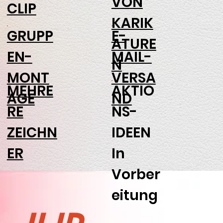
VON
CLIP
KARIK
GRUPP
E-
ATURE
EN-
MAIL-
N
MONT
VERSA
MEHRE
AKTIO
AGE
ND
RE
NS-
ZEICHN
IDEEN
ER
In
Vorber
eitung