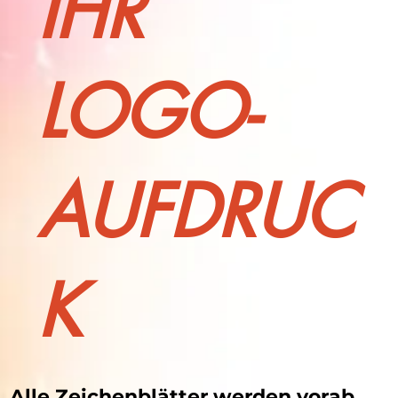
IHR
LOGO-
AUFDRUC
K
Alle Zeichenblätter werden vorab