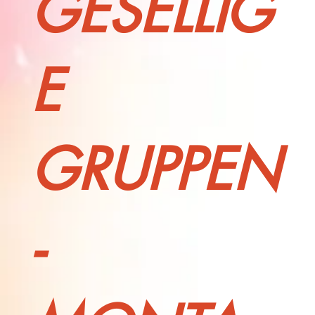
GESELLIG
E
GRUPPEN
-