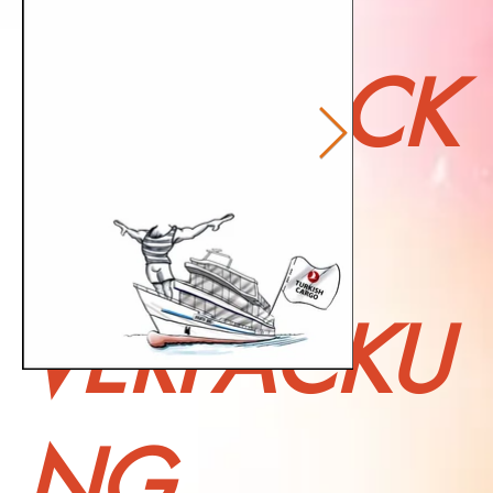
SCHMUCK
E
VERPACKU
NG