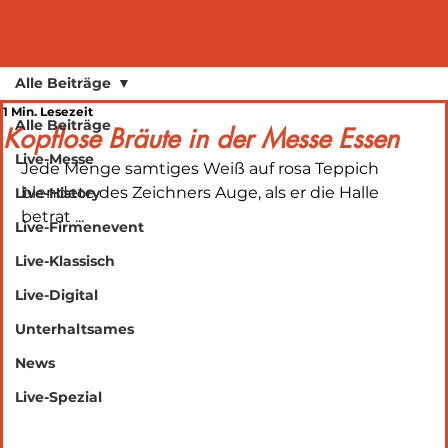
Alle Beiträge
1 Min. Lesezeit
Alle Beiträge
Kopflose Bräute in der Messe Essen
Live-Messe
Jede Menge samtiges Weiß auf rosa Teppich 
blendete des Zeichners Auge, als er die Halle 
Live-History
betrat ...
Live-Firmenevent
Live-Klassisch
Live-Digital
Unterhaltsames
News
Live-Spezial